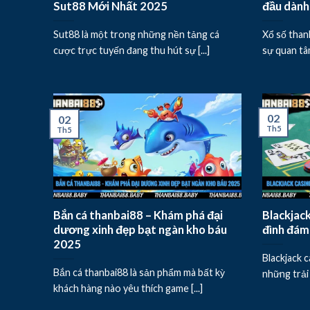
Sut88 Mới Nhất 2025
đầu dành
Sut88 là một trong những nền tảng cá
Xổ số than
cược trực tuyến đang thu hút sự [...]
sự quan tâm
02
02
Th5
Th5
Bắn cá thanbai88 – Khám phá đại
Blackjac
dương xinh đẹp bạt ngàn kho báu
đình đám
2025
Blackjack 
Bắn cá thanbai88 là sản phẩm mà bất kỳ
những trải 
khách hàng nào yêu thích game [...]