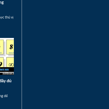
ởng
ợc thú vị
đầy đủ
ng để