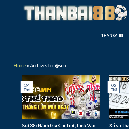
Chuyển
đến
nội
dung
THANBAI88
Home
»
Archives for @seo
24
02
Th6
Th5
Sut88: Đánh Giá Chi Tiết, Link Vào
Xổ số th