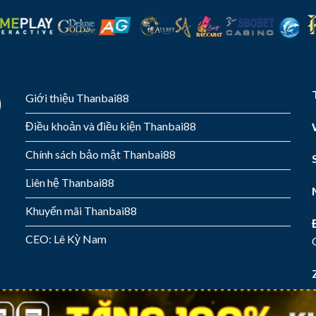
Giới thiệu Thanbai88
Điều khoản và điều kiện Thanbai88
Chính sách bảo mật Thanbai88
Liên hệ Thanbai88
Khuyến mãi Thanbai88
CEO: Lê Kỳ Nam