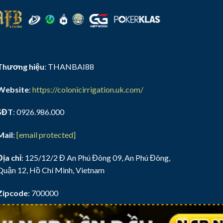
Thương hiệu
: THANBAI88
Website
:
https://colonicirrigation.uk.com/
SĐT
: 0926.986.000
Mail
:
[email protected]
Địa chỉ
: 125/12/2 Đ An Phú Đông 09, An Phú Đông,
Quận 12, Hồ Chí Minh, Vietnam
Zipcode
: 700000