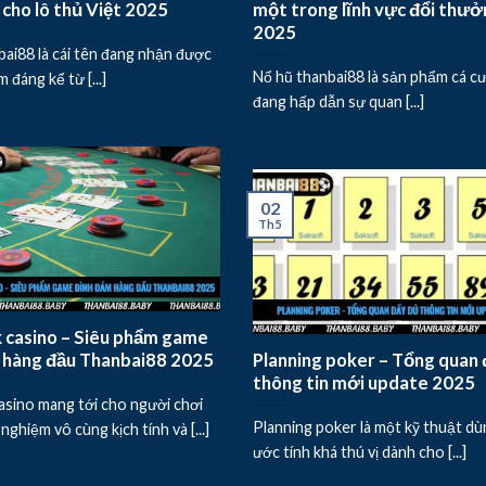
 cho lô thủ Việt 2025
một trong lĩnh vực đổi thư
2025
bai88 là cái tên đang nhận được
Nổ hũ thanbai88 là sản phẩm cá cư
 đáng kể từ [...]
đang hấp dẫn sự quan [...]
02
Th5
k casino – Siêu phẩm game
 hàng đầu Thanbai88 2025
Planning poker – Tổng quan 
thông tin mới update 2025
casino mang tới cho người chơi
Planning poker là một kỹ thuật dù
nghiệm vô cùng kịch tính và [...]
ước tính khá thú vị dành cho [...]