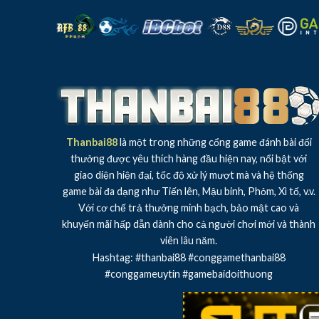
Thanbai88
là một trong những cổng game đánh bài đổi
thưởng được yêu thích hàng đầu hiện nay, nổi bật với
giao diện hiện đại, tốc độ xử lý mượt mà và hệ thống
game bài đa dạng như Tiến lên, Mậu binh, Phỏm, Xì tố, v.v.
Với cơ chế trả thưởng minh bạch, bảo mật cao và
khuyến mãi hấp dẫn dành cho cả người chơi mới và thành
viên lâu năm.
Hashtag: #thanbai88 #conggamethanbai88
#conggameuytin #gamebaidoithuong