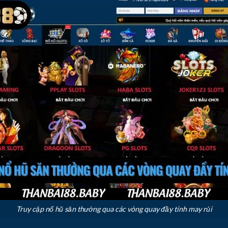
Truy cập nổ hũ săn thưởng qua các vòng quay đầy tính may rủi