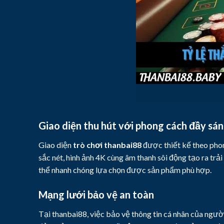
Giao diện thu hút với phong cách đầy sá
Giao diện
trò chơi thanbai88
được thiết kế theo phon
sắc nét, hình ảnh 4K cùng âm thanh sôi động tạo ra tr
thể nhanh chóng lựa chọn được sản phẩm phù hợp.
Mạng lưới bảo vệ an toàn
Tại thanbai88, việc bảo vệ thông tin cá nhân của ngườ