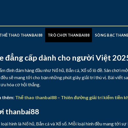
THỂ THAO THANBAI88
TRÒ CHƠI THANBAI88
SÒNG BẠC THANB
e đẳng cấp dành cho người Việt 202
m đình đám hàng đầu như Nổ hũ, Bắn cá, Xổ số lô đề. Sân chơi mở 
ều sẽ mang tới cho bạn những phút giây giải trí thú vị. Bài viết s
 ưu hóa cơ hội thắng.
 thêm:
Thể thao thanbai88 – Thiên đường giải trí kiếm tiền 
ơi thanbai88
oại hình là Nổ hũ, Bắn cá và Xổ số. Mỗi loại hình đều mang tới sự 