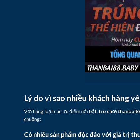
Lý do vì sao nhiều khách hàng yê
Với hàng loạt các ưu điểm nổi bật,
trò chơi thanbai8
chuộng:
Có nhiều sản phẩm độc đáo với giá trị t