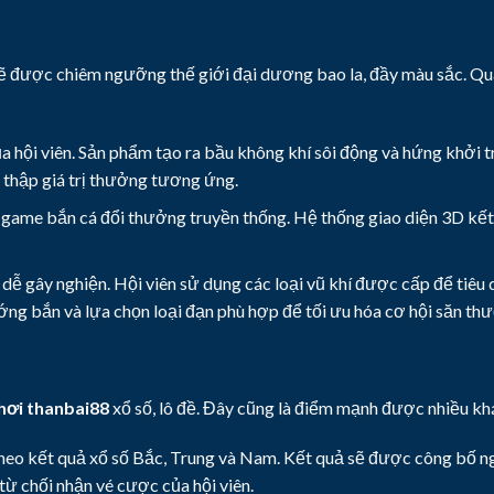
c sẽ được chiêm ngưỡng thế giới đại dương bao la, đầy màu sắc. Q
 hội viên. Sản phẩm tạo ra bầu không khí sôi động và hứng khởi 
u thập giá trị thưởng tương ứng.
ủa game bắn cá đổi thưởng truyền thống. Hệ thống giao diện 3D kế
 dễ gây nghiện. Hội viên sử dụng các loại vũ khí được cấp để tiêu 
ớng bắn và lựa chọn loại đạn phù hợp để tối ưu hóa cơ hội săn th
chơi thanbai88
xổ số, lô đề. Đây cũng là điểm mạnh được nhiều kh
heo kết quả xổ số Bắc, Trung và Nam. Kết quả sẽ được công bố n
từ chối nhận vé cược của hội viên.