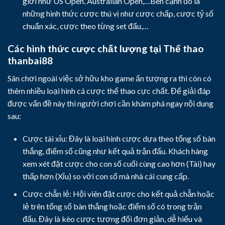
giới như US Open, Australian Open,…Bên cạnh đó là
những hình thức cược thú vị như cược chấp, cược tỷ số
chuẩn xác, cược theo từng set đấu,…
Các hình thức cược chất lượng tại Thể thao
thanbai88
Sân chơi ngoài việc sở hữu kho game ấn tượng ra thì còn có
thêm nhiều loại hình cá cược thể thao cực chất. Để giải đáp
được vấn đề này thì người chơi cần khám phá ngay nội dung
sau:
Cược tài xỉu: Đây là loại hình cược dựa theo tổng số bàn
thắng, điểm sổ cũng như kết quả trận đấu. Khách hàng
xem xét đặt cược cho con số cuối cùng cao hơn (Tài) hay
thấp hơn (Xỉu) so với con số mà nhà cái cung cấp.
Cược chẵn lẻ: Hội viên đặt cược cho kết quả chẵn hoặc
lẻ trên tổng số bàn thắng hoặc điểm số có trong trận
đấu. Đây là kèo cược tương đối đơn giản, dễ hiểu và