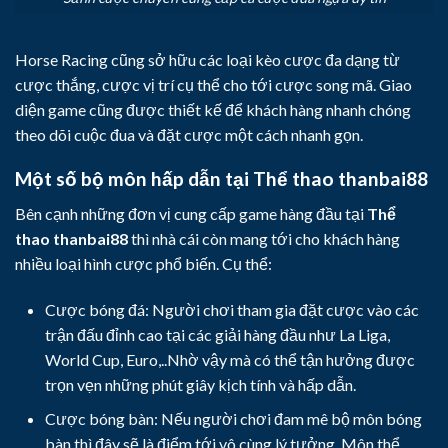
Horse Racing cũng sở hữu các loại kèo cược đa dạng từ
cược thắng, cược vị trí cụ thể cho tới cược song mã. Giao
diện game cũng được thiết kế để khách hàng nhanh chóng
theo dõi cuộc đua và đặt cược một cách nhanh gọn.
Một số bộ môn hấp dẫn tại Thể thao thanbai88
Bên cạnh những đơn vị cung cấp game hàng đầu tại
Thể
thao thanbai88
thì nhà cái còn mang tới cho khách hàng
nhiều loại hình cược phổ biến. Cụ thể:
Cược bóng đá: Người chơi tham gia đặt cược vào các
trận đấu đỉnh cao tại các giải hàng đầu như La Liga,
World Cup, Euro,..Nhờ vậy mà có thể tận hưởng được
trọn vẹn những phút giây kịch tính và hấp dẫn.
Cược bóng bàn: Nếu người chơi đam mê bộ môn bóng
bàn thì đây sẽ là điểm tới vô cùng lý tưởng. Môn thể