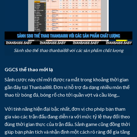
Sảnh sbo thể thao thanbai88 với các sản phẩm chất lượng
GGCS thể thao mới lạ
Sảnh cược này chỉ mới được ra mắt trong khoảng thời gian
gần đây tại Thanbai88. Đơn vị hỗ trợ đa dạng nhiều môn thể
thao từ bóng đá, bóng rổ cho tới quần vợt và cầu lông,..
Với tính năng hiện đại bậc nhất, đơn vị cho phép bạn tham
gia vào các trận đấu đang diễn ra với mức tỷ lệ thay đổi theo
đúng thời gian thực của trận đấu. Sảnh game cũng đồng thời
giúp bạn phân tích và nhận định một cách rõ ràng để gia tăng