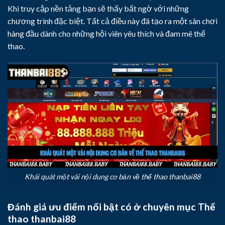
Khi truy cập nền tảng bạn sẽ thấy bất ngờ với những
chương trình đặc biệt. Tất cả điều này đã tạo ra một sân chơi
hàng đầu dành cho những hội viên yêu thích và đam mê thể
thao.
Khái quát một vài nội dung cơ bản về thể thao thanbai88
Đánh giá ưu điểm nổi bật có ở chuyên mục Thể
thao thanbai88