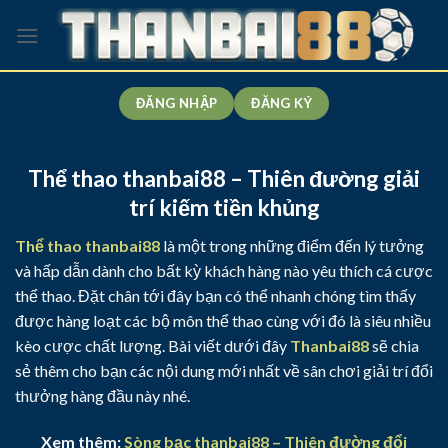
Chuyển
đến
nội
dung
ĐĂNG NHẬP
ĐĂNG KÝ
Thể thao thanbai88 – Thiên đường giải
trí kiếm tiền khủng
Thể thao thanbai88
là một trong những điểm đến lý tưởng
và hấp dẫn dành cho bất kỳ khách hàng nào yêu thích cá cược
thể thao. Đặt chân tới đây bạn có thể nhanh chóng tìm thấy
được hàng loạt các bộ môn thể thao cùng với đó là siêu nhiều
kèo cược chất lượng. Bài viết dưới đây
Thanbai88
sẽ chia
sẻ thêm cho bạn các nội dung mới nhất về sân chơi giải trí đổi
thưởng hàng đầu này nhé.
Xem thêm:
Sòng bạc thanbai88 – Thiên đường đổi