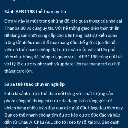
Sảnh AFB1188 thể thao uy tín
Đơn vị này là một trong những đối tác quan trọng của nhà cái
Thanbai88 vô cùng uy tín. Với hệ thống giao diện thân thiện,
dễ dùng sân chơi cung cấp cho bạn hàng loạt sự kiện quan
trọng từ nhiều môn thể thao hàng đầu thế giới. Qua đó hội
viên có thể nhanh chóng đặt cược vào một vài cái tên phổ
biến như bóng đá, bóng rổ, quần vợt,.. AFB1188 cũng nổi bật
với tỷ lệ cược cạnh tranh và update liên tục mang tới cơ hội
thắng cực lớn.
Saba thể thao chuyên nghiệp
Saba là sảnh cược thể thao nổi tiếng với chất lượng sản
phẩm cùng hệ thống cá cược đa dạng. Nền tảng gửi tới
khách hàng nhiều trận đấu qua các giải đấu hàng đầu hiện nay.
Bạn có thể nhanh chóng tìm được kèo cược độc đáo và hấp
dẫn từ Châu Á, Châu Âu,.. cho tới kèo tỷ số, tài xỉu. Bên cạnh