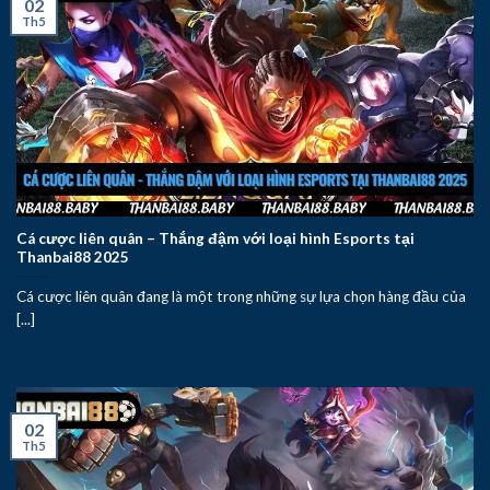
02
Th5
Cá cược liên quân – Thắng đậm với loại hình Esports tại
Thanbai88 2025
Cá cược liên quân đang là một trong những sự lựa chọn hàng đầu của
[...]
02
Th5