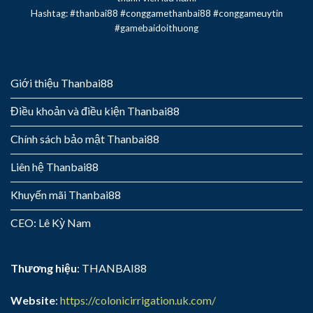
Hashtag: #thanbai88 #conggamethanbai88 #conggameuytin
#gamebaidoithuong
Giới thiệu Thanbai88
Điều khoản và điều kiện Thanbai88
Chính sách bảo mật Thanbai88
Liên hệ Thanbai88
Khuyến mãi Thanbai88
CEO: Lê Kỳ Nam
Thương hiệu
: THANBAI88
Website
:
https://colonicirrigation.uk.com/