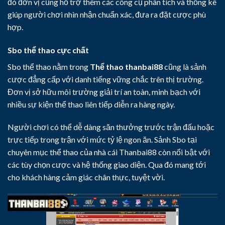
đó đơn vị cũng hỗ trợ thêm các công cụ phân tích và thống kê
giúp người chơi nhìn nhận chuẩn xác, đưa ra đặt cược phù
hợp.
Sbo thể thao cực chất
Sbo thể thao nằm trong
Thể thao thanbai88
cũng là sảnh
cược đẳng cấp với danh tiếng vững chắc trên thị trường.
Đơn vị sở hữu môi trường giải trí an toàn, minh bạch với
nhiều sự kiện thể thao liên tiếp diễn ra hàng ngày.
Người chơi có thể dễ dàng săn thưởng trước trận đấu hoặc
trực tiếp trong trận với mức tỷ lệ ngon ăn. Sảnh Sbo tại
chuyên mục thể thao của nhà cái Thanbai88 còn nổi bật với
các tùy chọn cược và hệ thống giao diện. Qua đó mang tới
cho khách hàng cảm giác chân thực, tuyệt vời.