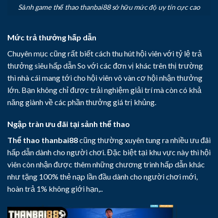
Sảnh game thể thao thanbai88 sở hữu mức độ uy tín cực cao
Mức trả thưởng hấp dẫn
Chuyên mục cũng rất biết cách thu hút hội viên với tỷ lệ trả
thưởng siêu hấp dẫn So với các đơn vị khác trên thị trường
thì nhà cái mang tới cho hội viên vô vàn cơ hội nhận thưởng
lớn. Bạn không chỉ được trải nghiệm giải trí mà còn có khả
năng giành về các phần thưởng giá trị khủng.
Ngập tràn ưu đãi tại sảnh thể thao
Thể thao thanbai88
cũng thường xuyên tung ra nhiều ưu đãi
hấp dẫn dành cho người chơi. Đặc biệt tại khu vực này thì hội
viên còn nhận được thêm những chương trình hấp dẫn khác
như tặng 100% thẻ nạp lần đầu dành cho người chơi mới,
hoàn trả 1% không giới hạn,..