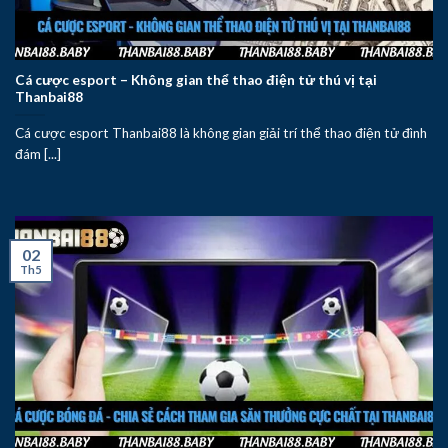
Cá cược esport – Không gian thể thao điện tử thú vị tại
Thanbai88
Cá cược esport Thanbai88 là không gian giải trí thể thao điện tử đình
đám [...]
02
Th5