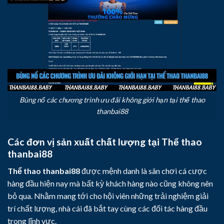
Bùng nổ các chương trình ưu đãi không giới hạn tại thể thao
thanbai88
Các đơn vị sản xuất chất lượng tại Thể thao
thanbai88
Thể thao thanbai88
được mệnh danh là sân chơi cá cược
hàng đầu hiện nay mà bất kỳ khách hàng nào cũng không nên
bỏ qua. Nhằm mang tới cho hội viên những trải nghiệm giải
trí chất lượng, nhà cái đã bắt tay cùng các đối tác hàng đầu
trong lĩnh vực.