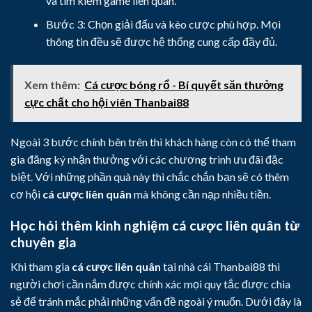
và tìm kiếm game liên quân.
Bước 3: Chọn giải đấu và kèo cược phù hợp. Mọi
thông tin đều sẽ được hệ thống cung cấp đầy đủ.
Xem thêm:
Cá cược bóng rổ - Bí quyết săn thưởng
cực chất cho hội viên Thanbai88
Ngoài 3 bước chính bên trên thì khách hàng còn có thể tham
gia đăng ký nhận thưởng với các chương trình ưu đãi đặc
biệt. Với những phần quà này thì chắc chắn bạn sẽ có thêm
cơ hội
cá cược liên quân
mà không cần nạp nhiều tiền.
Học hỏi thêm kinh nghiệm cá cược liên quân từ
chuyên gia
Khi tham gia
cá cược liên quân
tại nhà cái Thanbai88 thì
người chơi cần nắm được chính xác mọi quy tắc được chia
sẻ để tránh mắc phải những vấn đề ngoài ý muốn. Dưới đây là