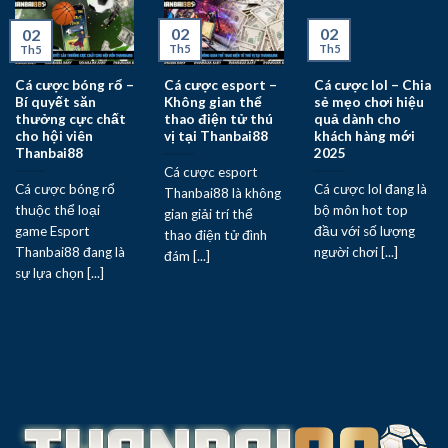
02
02
02
Th5
Th5
Th5
Cá cược bóng rổ –
Cá cược esport –
Cá cược lol – Chia
Bí quyết săn
Không gian thể
sẻ mẹo chơi hiệu
thưởng cực chất
thao điện tử thú
quả dành cho
cho hội viên
vị tại Thanbai88
khách hàng mới
Thanbai88
2025
Cá cược esport
Cá cược bóng rổ
Cá cược lol đang là
Thanbai88 là không
thuộc thể loại
bộ môn hot top
gian giải trí thể
game Esport
đầu với số lượng
thao điện tử đình
Thanbai88 đang là
người chơi [...]
đám [...]
sự lựa chọn [...]