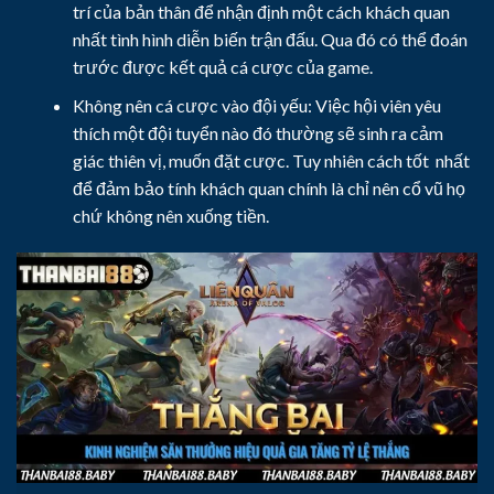
trí của bản thân để nhận định một cách khách quan
nhất tình hình diễn biến trận đấu. Qua đó có thể đoán
trước được kết quả cá cược của game.
Không nên cá cược vào đội yếu: Việc hội viên yêu
thích một đội tuyển nào đó thường sẽ sinh ra cảm
giác thiên vị, muốn đặt cược. Tuy nhiên cách tốt nhất
để đảm bảo tính khách quan chính là chỉ nên cổ vũ họ
chứ không nên xuống tiền.