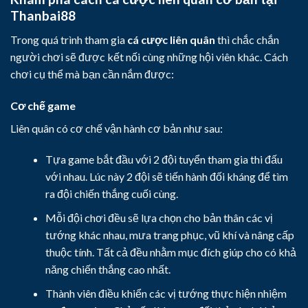
Thanbai88
Trong quá trình tham gia
cá cược liên quân
thì chắc chắn
người chơi sẽ được kết nối cùng những hội viên khác. Cách
chơi cụ thể mà bạn cần nắm được:
Cơ chế game
Liên quân có cơ chế vận hành cơ bản như sau:
Tựa game bắt đầu với 2 đội tuyển tham gia thi đấu
với nhau. Lúc này 2 đội sẽ tiến hành đối kháng để tìm
ra đội chiến thắng cuối cùng.
Mỗi đội chơi đều sẽ lựa chọn cho bản thân các vị
tướng khác nhau, mưa trang phục, vũ khí và nâng cấp
thuộc tính. Tất cả đều nhằm mục đích giúp cho có khả
năng chiến thắng cao nhất.
Thành viên điều khiển các vị tướng thực hiện nhiệm