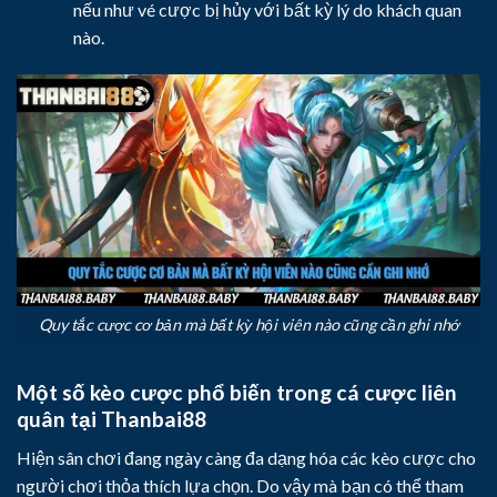
nếu như vé cược bị hủy với bất kỳ lý do khách quan
nào.
Quy tắc cược cơ bản mà bất kỳ hội viên nào cũng cần ghi nhớ
Một số kèo cược phổ biến trong cá cược liên
quân tại Thanbai88
Hiện sân chơi đang ngày càng đa dạng hóa các kèo cược cho
người chơi thỏa thích lựa chọn. Do vậy mà bạn có thể tham