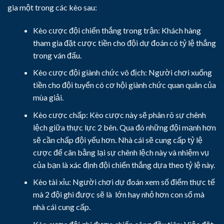
gia một trong các kèo sau:
Kèo cược đội chiến thắng trong trận: Khách hàng
tham gia đặt cược tiền cho đội dự đoán có tỷ lệ thắng
trong ván đấu.
Kèo cược đội giành chức vô địch: Người chơi xuống
tiền cho đội tuyển có cơ hội giành chức quan quân của
mùa giải.
Kèo cược chấp: Kèo cược này sẽ phân rõ sự chênh
lệch giữa thực lực 2 bên. Qua đó những đội mạnh hơn
sẽ cần chấp đội yếu hơn. Nhà cái sẽ cung cấp tỷ lệ
cược để cân bằng lại sự chênh lệch này và nhiệm vụ
của bạn là xác định đội chiến thắng dựa theo tỷ lệ này.
Kèo tài xỉu: Người chơi dự đoán xem số điểm thực tế
mà 2 đội ghi được sẽ là lớn hay nhỏ hơn con số mà
nhà cái cung cấp.