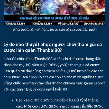
Khái quát một vài thông tin cơ bản về cá cược liên quân
Lý do nào thuyết phục người chơi tham gia cá
cược liên quân Thanbai88?
Như đã chia sẻ thì Thanbai88 là sân chơi cá cược hàng đầu
dành cho mọi hội viên Việt. Bởi vậy việc tham gia
cá cược
liên quân
tại đây cũng có thêm nhiều lợi thế hơn hẳn các sân
chơi khác. Bên cạnh đó nhà cái còn có cho mình nguồn tài lực
vững chắc nên mạnh tay đầu tư cho chuyên mục game Esport
với các tính năng và công nghệ hiện đại.
Các kèo cược được cung cấp đều giữ tỷ lệ thắng
cao: Mỗi kèo cược được nhà cái cung cấp đều được