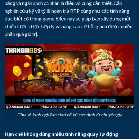
năng và ngân sách cá nhân là điều vô cùng cần thiết. Cần
nghiên cứu kỹ về tỷ lệ hoàn trả RTP cũng như các tính năng
đặc biệt có trong game. Điều này sẽ giúp bạn xây dựng một
chiến lược cược hợp lý và nâng cao cơ hội giành được nhiều
phần quà giá trị.
Chia sẻ kinh nghiệm chơi nổ hũ cực đỉnh từ chuyên gia
Hạn chế không dùng nhiều tính năng quay tự động