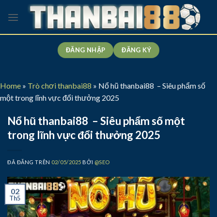
Chuyển
đến
nội
dung
ĐĂNG NHẬP
ĐĂNG KÝ
Home
»
Trò chơi thanbai88
»
Nổ hũ thanbai88 – Siêu phẩm số
một trong lĩnh vực đổi thưởng 2025
Nổ hũ thanbai88 – Siêu phẩm số một
trong lĩnh vực đổi thưởng 2025
ĐÃ ĐĂNG TRÊN
02/05/2025
BỞI
@SEO
02
Th5