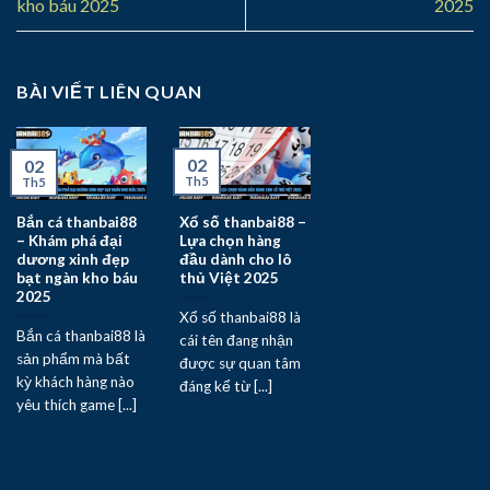
kho báu 2025
2025
BÀI VIẾT LIÊN QUAN
02
02
Th5
Th5
Bắn cá thanbai88
Xổ số thanbai88 –
– Khám phá đại
Lựa chọn hàng
dương xinh đẹp
đầu dành cho lô
bạt ngàn kho báu
thủ Việt 2025
2025
Xổ số thanbai88 là
Bắn cá thanbai88 là
cái tên đang nhận
sản phẩm mà bất
được sự quan tâm
kỳ khách hàng nào
đáng kể từ [...]
yêu thích game [...]