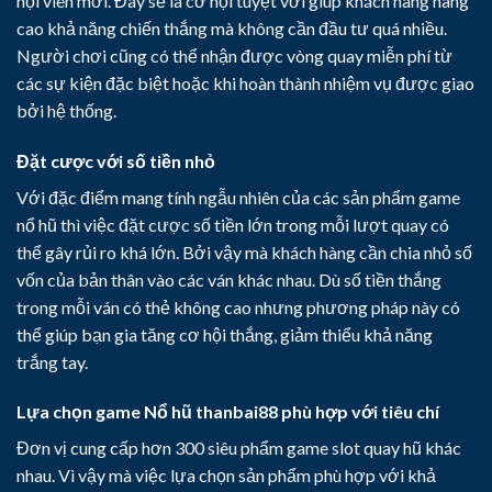
hội viên mới. Đây sẽ là cơ hội tuyệt vời giúp khách hàng nâng
cao khả năng chiến thắng mà không cần đầu tư quá nhiều.
Người chơi cũng có thể nhận được vòng quay miễn phí từ
các sự kiện đặc biệt hoặc khi hoàn thành nhiệm vụ được giao
bởi hệ thống.
Đặt cược với số tiền nhỏ
Với đặc điểm mang tính ngẫu nhiên của các sản phẩm game
nổ hũ thì việc đặt cược số tiền lớn trong mỗi lượt quay có
thể gây rủi ro khá lớn. Bởi vậy mà khách hàng cần chia nhỏ số
vốn của bản thân vào các ván khác nhau. Dù số tiền thắng
trong mỗi ván có thẻ không cao nhưng phương pháp này có
thể giúp bạn gia tăng cơ hội thắng, giảm thiểu khả năng
trắng tay.
Lựa chọn game Nổ hũ thanbai88 phù hợp với tiêu chí
Đơn vị cung cấp hơn 300 siêu phẩm game slot quay hũ khác
nhau. Vì vậy mà việc lựa chọn sản phẩm phù hợp với khả