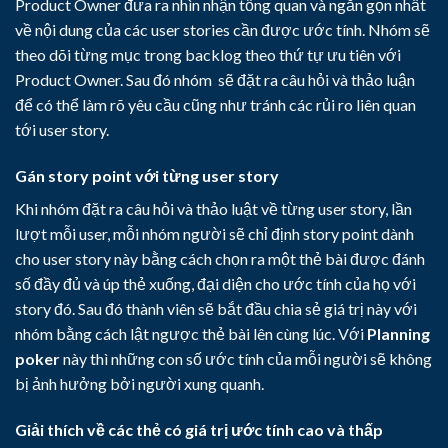
Product Owner đưa ra nhìn nhận tổng quan và ngắn gọn nhất
về nội dung của các user stories cần được ước tính. Nhóm sẽ
theo dõi từng mục trong backlog theo thứ tự ưu tiên với
Product Owner. Sau đó nhóm sẽ đặt ra câu hỏi và thảo luận
để có thể làm rõ yêu cầu cũng như tránh các rủi ro liên quan
tới user story.
Gán story point với từng user story
Khi nhóm đặt ra câu hỏi và thảo luật về từng user story, lần
lượt mỗi user, mỗi nhóm người sẽ chỉ định story point dành
cho user story này bằng cách chọn ra một thẻ bài được đánh
số đầy đủ và úp thẻ xuống, đại diện cho ước tính của họ với
story đó. Sau đó thành viên sẽ bắt đầu chia sẻ giá trị này với
nhóm bằng cách lật ngược thẻ bài lên cùng lúc. Với
Planning
poker
này thì những con số ước tính của mỗi người sẽ không
bị ảnh hưởng bởi người xung quanh.
Giải thích về các thẻ có giá trị ước tính cao và thấp