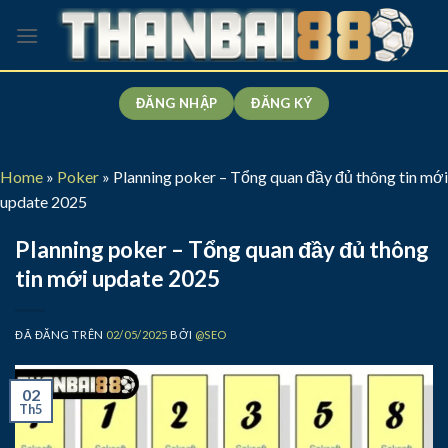
Chuyển
đến
nội
dung
ĐĂNG NHẬP
ĐĂNG KÝ
Home
»
Poker
»
Planning poker – Tổng quan đầy đủ thông tin mới
update 2025
Planning poker – Tổng quan đầy đủ thông
tin mới update 2025
ĐÃ ĐĂNG TRÊN
02/05/2025
BỞI
@SEO
02
Th5