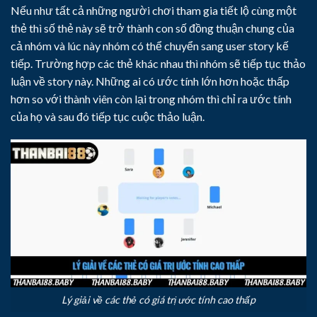
Nếu như tất cả những người chơi tham gia tiết lộ cùng một
thẻ thì số thẻ này sẽ trở thành con số đồng thuận chung của
cả nhóm và lúc này nhóm có thể chuyển sang user story kế
tiếp. Trường hợp các thẻ khác nhau thì nhóm sẽ tiếp tục thảo
luận về story này. Những ai có ước tính lớn hơn hoặc thấp
hơn so với thành viên còn lại trong nhóm thì chỉ ra ước tính
của họ và sau đó tiếp tục cuộc thảo luận.
Lý giải về các thẻ có giá trị ước tính cao thấp