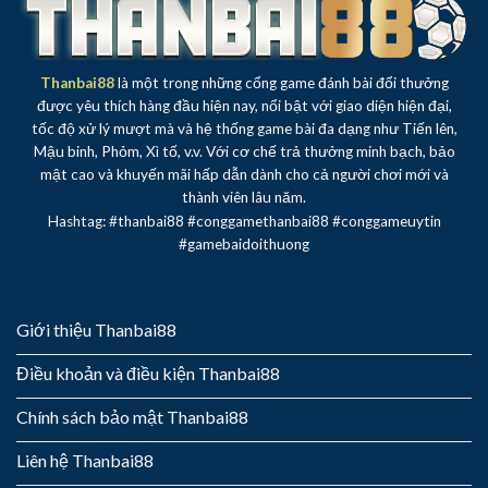
Thanbai88
là một trong những cổng game đánh bài đổi thưởng
được yêu thích hàng đầu hiện nay, nổi bật với giao diện hiện đại,
tốc độ xử lý mượt mà và hệ thống game bài đa dạng như Tiến lên,
Mậu binh, Phỏm, Xì tố, v.v. Với cơ chế trả thưởng minh bạch, bảo
mật cao và khuyến mãi hấp dẫn dành cho cả người chơi mới và
thành viên lâu năm.
Hashtag: #thanbai88 #conggamethanbai88 #conggameuytin
#gamebaidoithuong
Giới thiệu Thanbai88
Điều khoản và điều kiện Thanbai88
Chính sách bảo mật Thanbai88
Liên hệ Thanbai88