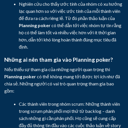
Nghiên cứu cho thấy ước tính của nhóm có xu hướng
lạc quan hơn so với việc ước tính của mỗi thành viên
để đưa ra cách riêng lẻ. Từ đó phần thảo luận của
Planning poker
có thể dẫn tới việc nhóm tự tin rằng
họ có thể làm tốt và nhiều việc hơn với ít thời gian
hơn, dẫn tới khó lòng hoàn thành đúng mục tiêu đã
định.
Những ai nên tham gia vào Planning poker?
Nếu thiếu sự tham gia của những người quan trọng thì
Planning poker
có thể không mang tới được lợi ích như đã
chia sẻ. Những người có vai trò quan trọng tham gia bao
gồm:
Các thành viên trong nhóm scrum: Những thành viên
trong scrum phân phối mọi thứ từ backlog – danh
sách những gì cần phân phối. Họ cũng sẽ cung cấp
đầy đủ thông tin đầu vào các cuộc thảo luận về story