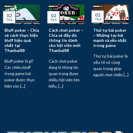
02
02
02
Th5
Th5
Th5
Bluff poker – Chia
Cách chơi poker –
Thứ tự bài poker
sẻ cách thực hiện
Chia sẻ đầy đủ
– Những tay bài
bluff hiệu quả
thông tin dành
mạnh và yếu nhất
nhất tại
cho hội viên mới
trong game
Thanbai88
Thanbai88
Thứ tự bài poker là
Bluff poker là gì?
Cách chơi poker
yếu tố vô cùng
Các chiêu bluff
đang là thông tin
quan trọng giúp
trong game bài
quan trọng được
người chơi chiến [...]
poker được thực
nhiều hội viên tìm
hiện vào [...]
hiểu. [...]