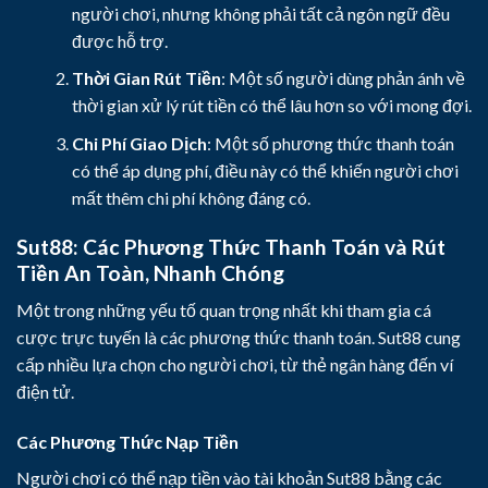
người chơi, nhưng không phải tất cả ngôn ngữ đều
được hỗ trợ.
Thời Gian Rút Tiền
: Một số người dùng phản ánh về
thời gian xử lý rút tiền có thể lâu hơn so với mong đợi.
Chi Phí Giao Dịch
: Một số phương thức thanh toán
có thể áp dụng phí, điều này có thể khiến người chơi
mất thêm chi phí không đáng có.
Sut88: Các Phương Thức Thanh Toán và Rút
Tiền An Toàn, Nhanh Chóng
Một trong những yếu tố quan trọng nhất khi tham gia cá
cược trực tuyến là các phương thức thanh toán. Sut88 cung
cấp nhiều lựa chọn cho người chơi, từ thẻ ngân hàng đến ví
điện tử.
Các Phương Thức Nạp Tiền
Người chơi có thể nạp tiền vào tài khoản Sut88 bằng các