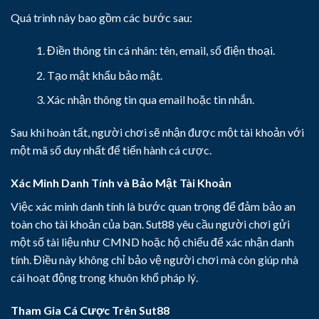
Quá trình này bao gồm các bước sau:
Điền thông tin cá nhân: tên, email, số điện thoại.
Tạo mật khẩu bảo mật.
Xác nhận thông tin qua email hoặc tin nhắn.
Sau khi hoàn tất, người chơi sẽ nhận được một tài khoản với
một mã số duy nhất để tiến hành cá cược.
Xác Minh Danh Tính và Bảo Mật Tài Khoản
Việc xác minh danh tính là bước quan trọng để đảm bảo an
toàn cho tài khoản của bạn. Sut88 yêu cầu người chơi gửi
một số tài liệu như CMND hoặc hộ chiếu để xác nhận danh
tính. Điều này không chỉ bảo vệ người chơi mà còn giúp nhà
cái hoạt động trong khuôn khổ pháp lý.
Tham Gia Cá Cược Trên Sut88