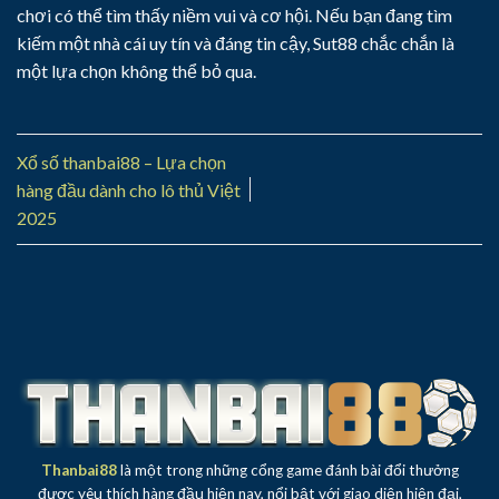
chơi có thể tìm thấy niềm vui và cơ hội. Nếu bạn đang tìm
kiếm một nhà cái uy tín và đáng tin cậy, Sut88 chắc chắn là
một lựa chọn không thể bỏ qua.
Xổ số thanbai88 – Lựa chọn
hàng đầu dành cho lô thủ Việt
2025
Thanbai88
là một trong những cổng game đánh bài đổi thưởng
được yêu thích hàng đầu hiện nay, nổi bật với giao diện hiện đại,