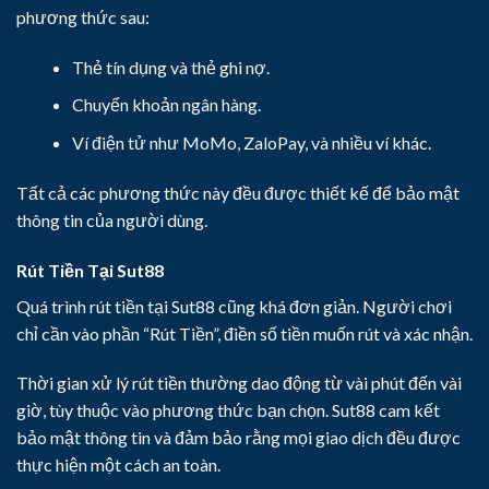
phương thức sau:
Thẻ tín dụng và thẻ ghi nợ.
Chuyển khoản ngân hàng.
Ví điện tử như MoMo, ZaloPay, và nhiều ví khác.
Tất cả các phương thức này đều được thiết kế để bảo mật
thông tin của người dùng.
Rút Tiền Tại Sut88
Quá trình rút tiền tại Sut88 cũng khá đơn giản. Người chơi
chỉ cần vào phần “Rút Tiền”, điền số tiền muốn rút và xác nhận.
Thời gian xử lý rút tiền thường dao động từ vài phút đến vài
giờ, tùy thuộc vào phương thức bạn chọn. Sut88 cam kết
bảo mật thông tin và đảm bảo rằng mọi giao dịch đều được
thực hiện một cách an toàn.