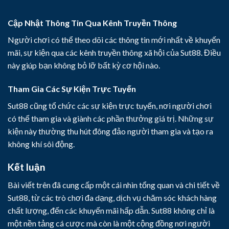
Cập Nhật Thông Tin Qua Kênh Truyền Thông
Người chơi có thể theo dõi các thông tin mới nhất về khuyến
mãi, sự kiện qua các kênh truyền thông xã hội của Sut88. Điều
này giúp bạn không bỏ lỡ bất kỳ cơ hội nào.
Tham Gia Các Sự Kiện Trực Tuyến
Sut88 cũng tổ chức các sự kiện trực tuyến, nơi người chơi
có thể tham gia và giành các phần thưởng giá trị. Những sự
kiện này thường thu hút đông đảo người tham gia và tạo ra
không khí sôi động.
Kết luận
Bài viết trên đã cung cấp một cái nhìn tổng quan và chi tiết về
Sut88, từ các trò chơi đa dạng, dịch vụ chăm sóc khách hàng
chất lượng, đến các khuyến mãi hấp dẫn. Sut88 không chỉ là
một nền tảng cá cược mà còn là một cộng đồng nơi người