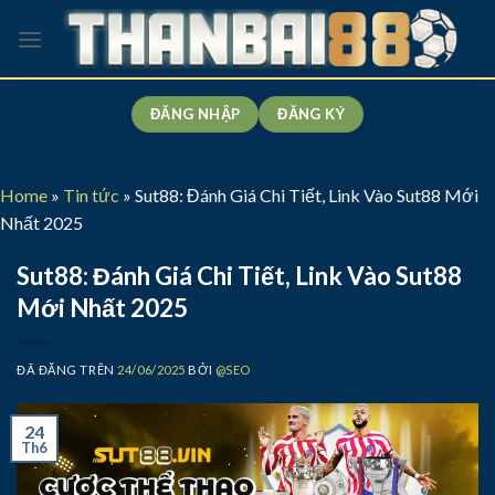
Chuyển
đến
nội
dung
ĐĂNG NHẬP
ĐĂNG KÝ
Home
»
Tin tức
»
Sut88: Đánh Giá Chi Tiết, Link Vào Sut88 Mới
Nhất 2025
Sut88: Đánh Giá Chi Tiết, Link Vào Sut88
Mới Nhất 2025
ĐÃ ĐĂNG TRÊN
24/06/2025
BỞI
@SEO
24
Th6