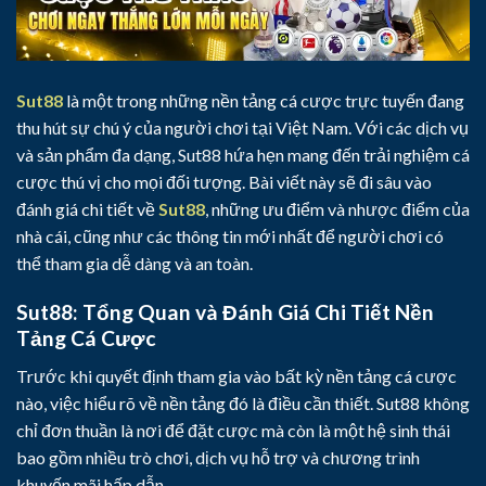
Sut88
là một trong những nền tảng cá cược trực tuyến đang
thu hút sự chú ý của người chơi tại Việt Nam. Với các dịch vụ
và sản phẩm đa dạng, Sut88 hứa hẹn mang đến trải nghiệm cá
cược thú vị cho mọi đối tượng. Bài viết này sẽ đi sâu vào
đánh giá chi tiết về
Sut88
, những ưu điểm và nhược điểm của
nhà cái, cũng như các thông tin mới nhất để người chơi có
thể tham gia dễ dàng và an toàn.
Sut88: Tổng Quan và Đánh Giá Chi Tiết Nền
Tảng Cá Cược
Trước khi quyết định tham gia vào bất kỳ nền tảng cá cược
nào, việc hiểu rõ về nền tảng đó là điều cần thiết. Sut88 không
chỉ đơn thuần là nơi để đặt cược mà còn là một hệ sinh thái
bao gồm nhiều trò chơi, dịch vụ hỗ trợ và chương trình
khuyến mãi hấp dẫn.