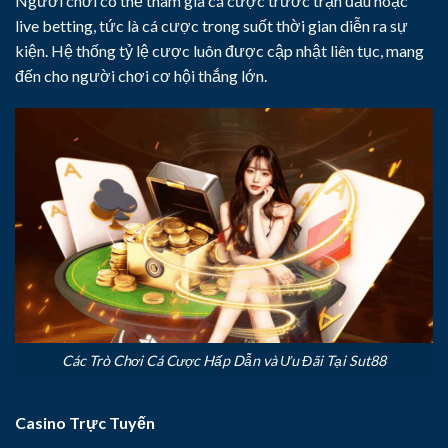
Người chơi có thể tham gia cá cược trước trận đấu hoặc
live betting, tức là cá cược trong suốt thời gian diễn ra sự
kiện. Hệ thống tỷ lệ cược luôn được cập nhật liên tục, mang
đến cho người chơi cơ hội thắng lớn.
Các Trò Chơi Cá Cược Hấp Dẫn và Ưu Đãi Tại Sut88
Casino Trực Tuyến