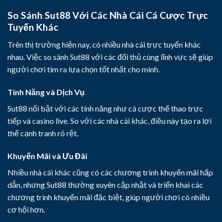
So Sánh Sut88 Với Các Nhà Cái Cá Cược Trực
Tuyến Khác
Trên thị trường hiện nay, có nhiều nhà cái trực tuyến khác
nhau. Việc so sánh Sut88 với các đối thủ cùng lĩnh vực sẽ giúp
người chơi tìm ra lựa chọn tốt nhất cho mình.
Tính Năng và Dịch Vụ
Sut88 nổi bật với các tính năng như cá cược thể thao trực
tiếp và casino live. So với các nhà cái khác, điều này tạo ra lợi
thế cạnh tranh rõ rệt.
Khuyến Mãi và Ưu Đãi
Nhiều nhà cái khác cũng có các chương trình khuyến mãi hấp
dẫn, nhưng Sut88 thường xuyên cập nhật và triển khai các
chương trình khuyến mãi đặc biệt, giúp người chơi có nhiều
cơ hội hơn.