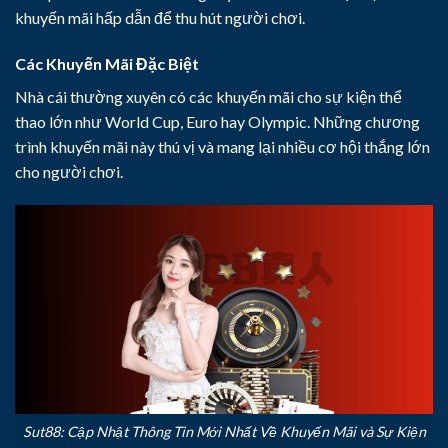
khuyến mãi hấp dẫn để thu hút người chơi.
Các Khuyến Mãi Đặc Biệt
Nhà cái thường xuyên có các khuyến mãi cho sự kiện thể
thao lớn như World Cup, Euro hay Olympic. Những chương
trình khuyến mãi này thú vị và mang lại nhiều cơ hội thắng lớn
cho người chơi.
Sut88: Cập Nhật Thông Tin Mới Nhất Về Khuyến Mãi và Sự Kiện